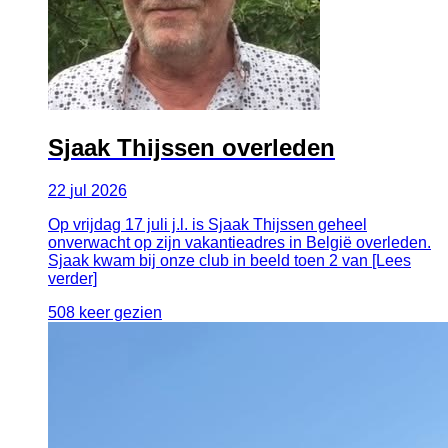
Sjaak Thijssen overleden
22
jul
2026
Op vrijdag 17 juli j.l. is Sjaak Thijssen geheel
onverwacht op zijn vakantieadres in België overleden.
Sjaak kwam bij onze club in beeld toen 2 van [Lees
verder]
508 keer gezien