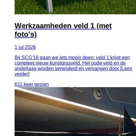
Werkzaamheden veld 1 (met
foto's)
1
jul
2026
Bij SCG'18 gaan we iets moois doen: veld 1 krijgt een
compleet nieuw kunstgrasveld. Het oude veld en de
onderlaag worden verwijderd en vervangen door [Lees
verder]
611 keer gezien