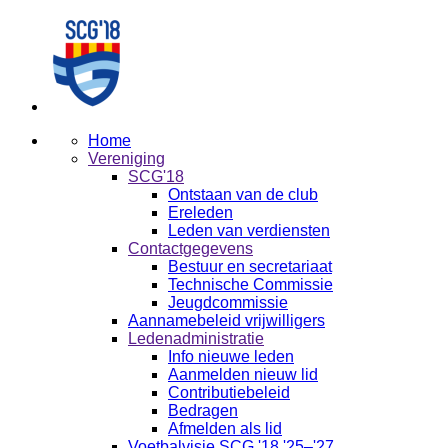
Home
Vereniging
SCG'18
Ontstaan van de club
Ereleden
Leden van verdiensten
Contactgegevens
Bestuur en secretariaat
Technische Commissie
Jeugdcommissie
Aannamebeleid vrijwilligers
Ledenadministratie
Info nieuwe leden
Aanmelden nieuw lid
Contributiebeleid
Bedragen
Afmelden als lid
Voetbalvisie SCG '18 '25–'27