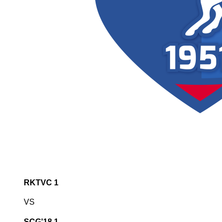
RKTVC 1
VS
SCG'18 1