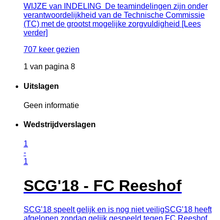
WIJZE van INDELING De teamindelingen zijn onder
verantwoordelijkheid van de Technische Commissie
(TC) met de grootst mogelijke zorgvuldigheid [Lees
verder]
707 keer gezien
1 van pagina 8
Uitslagen
Geen informatie
Wedstrijdverslagen
1
-
1
SCG'18 - FC Reeshof
SCG’18 speelt gelijk en is nog niet veiligSCG’18 heeft
afgelopen zondag gelijk gespeeld tegen FC Reeshof