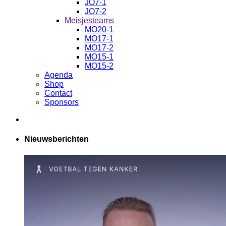
JO7-1
JO7-2
Meisjesteams
MO20-1
MO17-1
MO17-2
MO15-1
MO15-2
Agenda
Shop
Contact
Sponsors
Nieuwsberichten