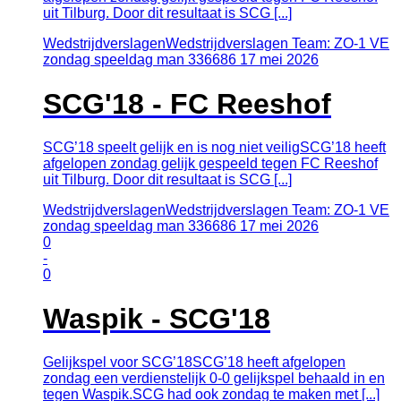
uit Tilburg. Door dit resultaat is SCG [...]
Wedstrijdverslagen
Wedstrijdverslagen Team: ZO-1 VE
zondag speeldag man 336686
17
mei
2026
SCG'18 - FC Reeshof
SCG’18 speelt gelijk en is nog niet veiligSCG’18 heeft
afgelopen zondag gelijk gespeeld tegen FC Reeshof
uit Tilburg. Door dit resultaat is SCG [...]
Wedstrijdverslagen
Wedstrijdverslagen Team: ZO-1 VE
zondag speeldag man 336686
17
mei
2026
0
-
0
Waspik - SCG'18
Gelijkspel voor SCG’18SCG’18 heeft afgelopen
zondag een verdienstelijk 0-0 gelijkspel behaald in en
tegen Waspik.SCG had ook zondag te maken met [...]