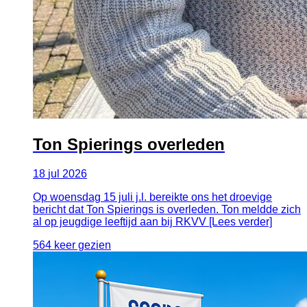
Ton Spierings overleden
18
jul
2026
Op woensdag 15 juli j.l. bereikte ons het droevige
bericht dat Ton Spierings is overleden. Ton meldde zich
al op jeugdige leeftijd aan bij RKVV [Lees verder]
564 keer gezien