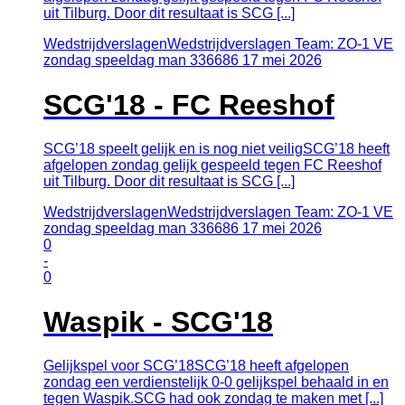
uit Tilburg. Door dit resultaat is SCG [...]
Wedstrijdverslagen
Wedstrijdverslagen Team: ZO-1 VE
zondag speeldag man 336686
17
mei
2026
SCG'18 - FC Reeshof
SCG’18 speelt gelijk en is nog niet veiligSCG’18 heeft
afgelopen zondag gelijk gespeeld tegen FC Reeshof
uit Tilburg. Door dit resultaat is SCG [...]
Wedstrijdverslagen
Wedstrijdverslagen Team: ZO-1 VE
zondag speeldag man 336686
17
mei
2026
0
-
0
Waspik - SCG'18
Gelijkspel voor SCG’18SCG’18 heeft afgelopen
zondag een verdienstelijk 0-0 gelijkspel behaald in en
tegen Waspik.SCG had ook zondag te maken met [...]