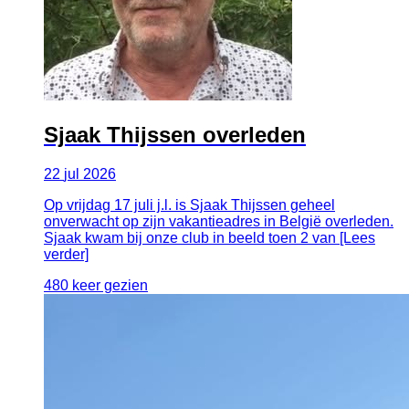
Sjaak Thijssen overleden
22
jul
2026
Op vrijdag 17 juli j.l. is Sjaak Thijssen geheel
onverwacht op zijn vakantieadres in België overleden.
Sjaak kwam bij onze club in beeld toen 2 van [Lees
verder]
480 keer gezien