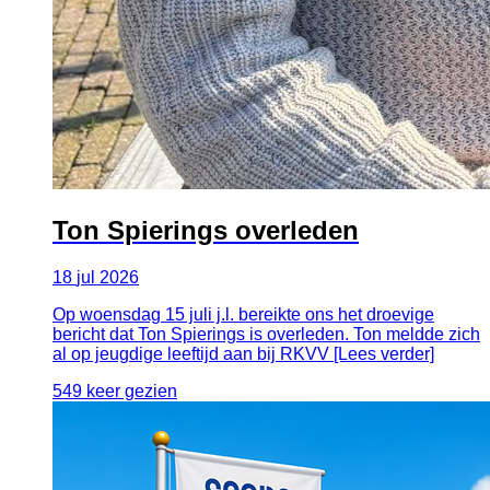
Ton Spierings overleden
18
jul
2026
Op woensdag 15 juli j.l. bereikte ons het droevige
bericht dat Ton Spierings is overleden. Ton meldde zich
al op jeugdige leeftijd aan bij RKVV [Lees verder]
549 keer gezien