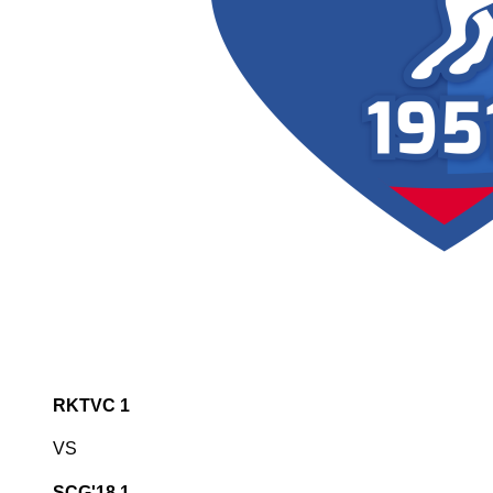
RKTVC 1
VS
SCG'18 1