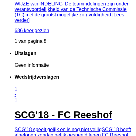
WIJZE van INDELING De teamindelingen zijn onder
verantwoordelijkheid van de Technische Commissie
(TC) met de grootst mogelijke zorgvuldigheid [Lees
verder]
686 keer gezien
1 van pagina 8
Uitslagen
Geen informatie
Wedstrijdverslagen
1
-
1
SCG'18 - FC Reeshof
SCG’18 speelt gelijk en is nog niet veiligSCG’18 heeft
afgelopen zondag gelijk gespeeld tegen FC Reeshof