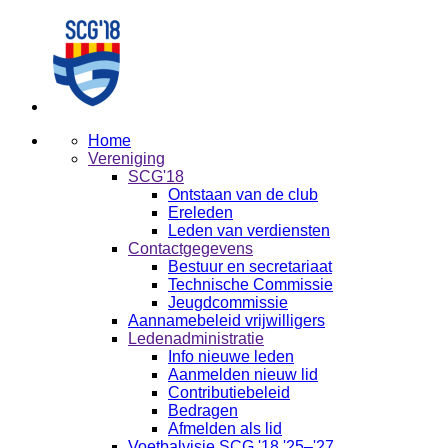
Home
Vereniging
SCG'18
Ontstaan van de club
Ereleden
Leden van verdiensten
Contactgegevens
Bestuur en secretariaat
Technische Commissie
Jeugdcommissie
Aannamebeleid vrijwilligers
Ledenadministratie
Info nieuwe leden
Aanmelden nieuw lid
Contributiebeleid
Bedragen
Afmelden als lid
Voetbalvisie SCG '18 '25–'27