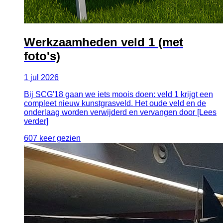
Werkzaamheden veld 1 (met
foto's)
1
jul
2026
Bij SCG'18 gaan we iets moois doen: veld 1 krijgt een
compleet nieuw kunstgrasveld. Het oude veld en de
onderlaag worden verwijderd en vervangen door [Lees
verder]
607 keer gezien