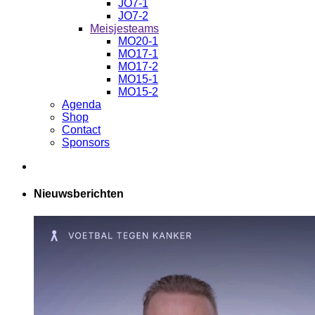
JO7-1
JO7-2
Meisjesteams
MO20-1
MO17-1
MO17-2
MO15-1
MO15-2
Agenda
Shop
Contact
Sponsors
Nieuwsberichten